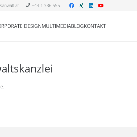
sanwalt.at
+43 1 386 555
ORPORATE DESIGN
MULTIMEDIA
BLOG
KONTAKT
altskanzlei
e.