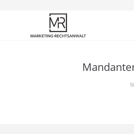
Mandantena
S