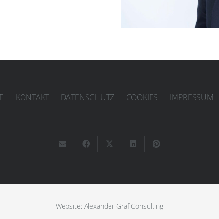
E
KONTAKT
DATENSCHUTZ
COOKIES
IMPRESSUM
Website: Alexander Graf Consulting