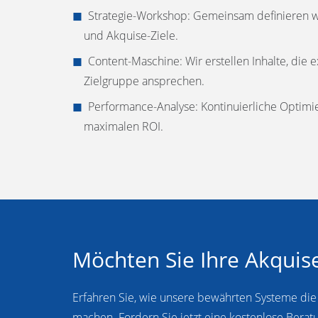
Strategie-Workshop: Gemeinsam definieren w
und Akquise-Ziele.
Content-Maschine: Wir erstellen Inhalte, die 
Zielgruppe ansprechen.
Performance-Analyse: Kontinuierliche Optim
maximalen ROI.
Möchten Sie Ihre Akquise
Erfahren Sie, wie unsere bewährten Systeme die
machen. Fordern Sie jetzt eine kostenlose Berat