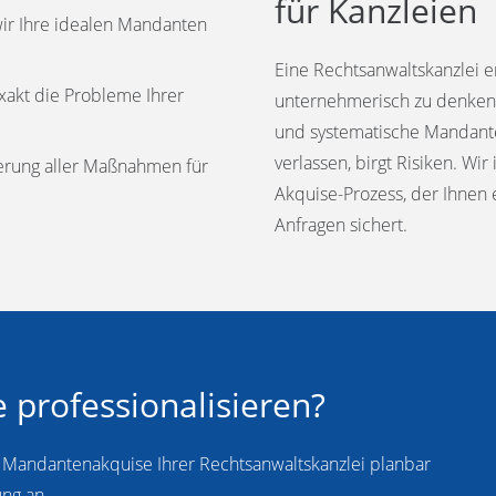
für Kanzleien
ir Ihre idealen Mandanten
Eine Rechtsanwaltskanzlei e
exakt die Probleme Ihrer
unternehmerisch zu denken. 
und systematische Mandante
verlassen, birgt Risiken. Wir
ierung aller Maßnahmen für
Akquise-Prozess, der Ihnen 
Anfragen sichert.
 professionalisieren?
 Mandantenakquise Ihrer Rechtsanwaltskanzlei planbar
ung an.